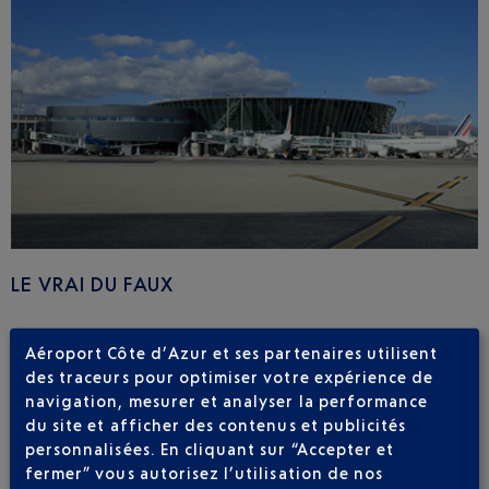
LE VRAI DU FAUX
Aéroport Côte d’Azur et ses partenaires utilisent
Vous pensez bien connaître votre aéroport ? Les chiffres le
concernant qui circulent vous semblent tous corrects ? Et si
des traceurs pour optimiser votre expérience de
vous preniez un petit instant pour confronter vos certitudes et
navigation, mesurer et analyser la performance
en apprendre un peu plus sur Nice Côte d’Azur ?
du site et afficher des contenus et publicités
personnalisées. En cliquant sur “Accepter et
fermer” vous autorisez l’utilisation de nos