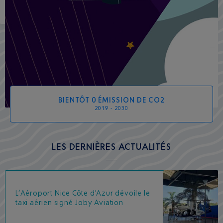
BIENTÔT 0 ÉMISSION DE CO2
2019 - 2030
LES DERNIÈRES ACTUALITÉS
L’Aéroport Nice Côte d'Azur dévoile le
taxi aérien signé Joby Aviation