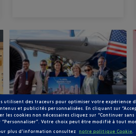
s utilisent des traceurs pour optimiser votre expérience d
ntenus et publicités personnalisées. En cliquant sur “Acce
user les cookies non nécessaires cliquez sur “Continuer sa
r “Personnaliser”. Votre choix peut être modifié à tout mom
Publié
le
18-05-26
our plus d’information consultez
notre politique Cookie
.
INAUGURATION DE LA LIGNE NICE-