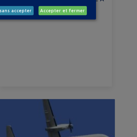
L’AÉROPORT DE NICE
sans accepter
Accepter et fermer