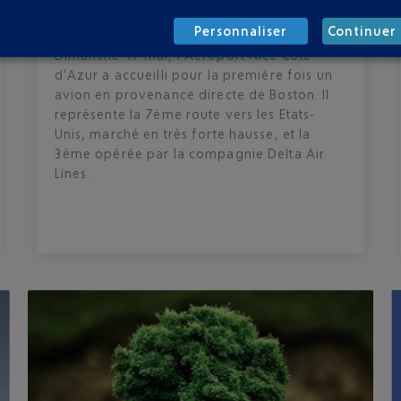
BOSTON AVEC DELTA AIR LINES
Personnaliser
Continuer 
Dimanche 17 mai, l’Aéroport Nice Côte
d’Azur a accueilli pour la première fois un
avion en provenance directe de Boston. Il
représente la 7ème route vers les Etats-
Unis, marché en très forte hausse, et la
3ème opérée par la compagnie Delta Air
Lines.