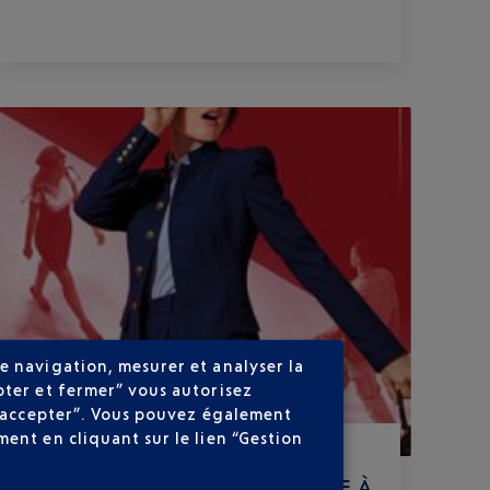
e navigation, mesurer et analyser la
pter et fermer” vous autorisez
ns accepter”. Vous pouvez également
ent en cliquant sur le lien “Gestion
Publié
le
07-05-26
VIVEZ L’EXPÉRIENCE TAPIS ROUGE À