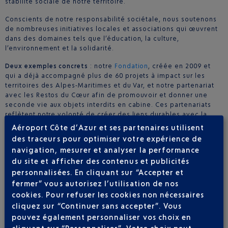
stabilité sociale de notre territoire.
Conscients de notre responsabilité sociétale, nous soutenons
de nombreuses initiatives locales et associations qui œuvrent
dans des domaines tels que l’éducation, la culture,
l’environnement et la solidarité.
Deux exemples concrets
: notre
Fondation
, créée en 2009 et
qui a déjà accompagné plus de 60 projets à impact sur les
territoires des Alpes-Maritimes et du Var, et notre partenariat
avec les Restos du Cœur afin de promouvoir et donner une
seconde vie aux objets interdits en cabine. Ces partenariats
reflètent notre volonté de créer des liens durables avec la
communauté et de participer activement à la vie locale.
Aéroport Côte d’Azur et ses partenaires utilisent
des traceurs pour optimiser votre expérience de
navigation, mesurer et analyser la performance
du site et afficher des contenus et publicités
personnalisées. En cliquant sur “Accepter et
fermer” vous autorisez l’utilisation de nos
cookies. Pour refuser les cookies non nécessaires
cliquez sur “Continuer sans accepter”. Vous
pouvez également personnaliser vos choix en
cliquant sur “Personnaliser”. Votre choix peut